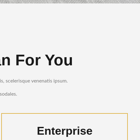
an For You
is, scelerisque venenatis ipsum.
 sodales.
Enterprise